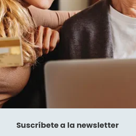
Inicio
/
Condiciones de reserva
PAGO
No se requiere pago por adelantado
POLÍTICA DE CANCELACIÓN Y NO SHOW
El cliente puede cancelar la reserva de forma gratuita hasta 14
días antes de la fecha de llegada. El cliente tendrá que pagar el
precio de la primera noche si cancela durante los 14 días antes
de la fecha de llegada. Si el cliente no se presenta, tendrá que
pagar el precio total de la reserva.
Suscríbete a la newsletter