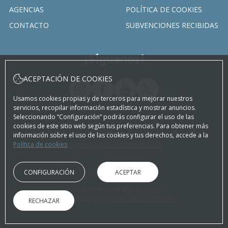
AGENCIAS
POLÍTICA DE COOKIES
CONTACTO
SUBVENCIONES RECIBIDAS
¡Síguenos!
ACEPTACIÓN DE COOKIES
Usamos cookies propias y de terceros para mejorar nuestros
servicios, recopilar información estadística y mostrar anuncios.
Seleccionando “Configuración” podrás configurar el uso de las
cookies de este sitio web según tus preferencias. Para obtener más
Carrer de Tales, 28 Montanejos, Castellón (España)
información sobre el uso de las cookies y tus derechos, accede a la
mijares@gruporosaleda.com
Política de cookies
CONFIGURACIÓN
ACEPTAR
Hotel Rosaleda del Mijares ©2026
Desarrollado por
GNA HOTEL SOLUTIONS
RECHAZAR