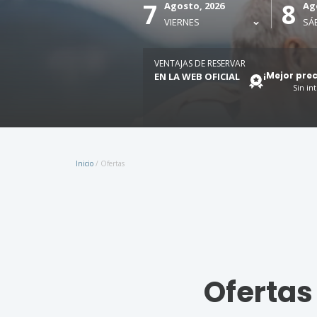
7
8
Agosto, 2026
Ag
VIERNES
SÁ
VENTAJAS DE RESERVAR
¡Mejor pre
EN LA WEB OFICIAL
Sin in
Inicio
/
Ofertas
Ofertas