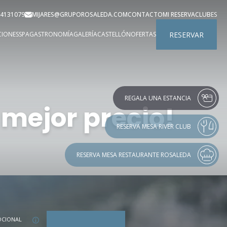
4131079
MIJARES@GRUPOROSALEDA.COM
CONTACTO
MI RESERVA
CLUB
ES
RESERVAR
CIONES
SPA
GASTRONOMÍA
GALERÍA
CASTELLÓN
OFERTAS
REGALA UNA ESTANCIA
 mejor precio!
RESERVA MESA RIVER CLUB
RESERVA MESA RESTAURANTE ROSALEDA
CIONAL