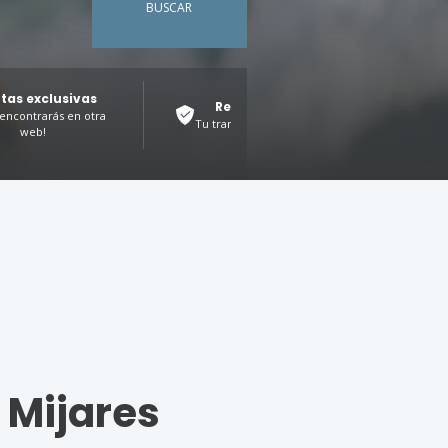
BUSCAR
tas exclusivas
Reserva 100% segura
 encontrarás en otra
Tu tranquilidad, nuestra prioridad
web!
 Mijares