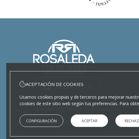
ACEPTACIÓN DE COOKIES
+34964131079
Usamos cookies propias y de terceros para mejorar nuestros
cookies de este sitio web según tus preferencias. Para obt
Carrer de Tales, 28 Montanejos, Castellón
(España)
CONFIGURACIÓN
ACEPTAR
RECHAZ
mijares@gruporosaleda.com