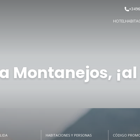
+3496
HOTEL
HABITA
 Montanejos, ¡al
LIDA
HABITACIONES Y PERSONAS
CÓDIGO PROMO