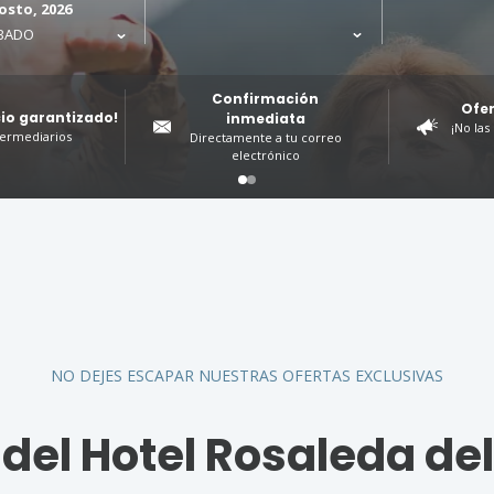
osto, 2026
BADO
Confirmación
Ofer
cio garantizado!
inmediata
¡No las
termediarios
Directamente a tu correo
electrónico
NO DEJES ESCAPAR NUESTRAS OFERTAS EXCLUSIVAS
 del Hotel Rosaleda del