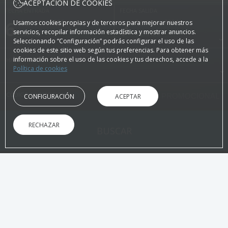
ACEPTACIÓN DE COOKIES
FECHA ENTRADA
FECHA SALIDA
6
Agosto, 2026
7
Agosto, 2026
Usamos cookies propias y de terceros para mejorar nuestros
servicios, recopilar información estadística y mostrar anuncios.
JUEVES
VIERNES
Seleccionando “Configuración” podrás configurar el uso de las
cookies de este sitio web según tus preferencias. Para obtener más
información sobre el uso de las cookies y tus derechos, accede a la
HABITACIONES Y PERSONAS
Política de cookies
CÓDIGO PROMOCIONAL
CONFIGURACIÓN
ACEPTAR
RECHAZAR
BUSCAR
EN LA WEB OFICIAL
VENTAJAS DE RESERVAR
¡Mejor precio garantizado!
Confirmac
Sin intermediarios
Directamente 