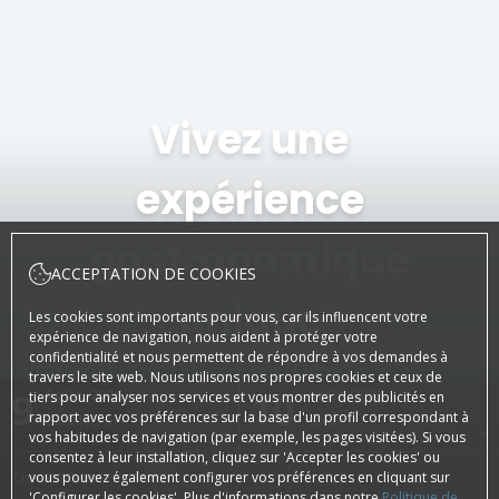
Vivez une
expérience
gastronomique
ACCEPTATION DE COOKIES
unique
Les cookies sont importants pour vous, car ils influencent votre
expérience de navigation, nous aident à protéger votre
confidentialité et nous permettent de répondre à vos demandes à
DATE D'ARRIVÉE
DATE DE DÉPART
travers le site web. Nous utilisons nos propres cookies et ceux de
9
Août, 2026
10
Août, 2026
tiers pour analyser nos services et vous montrer des publicités en
rapport avec vos préférences sur la base d'un profil correspondant à
DIMANCHE
LUNDI
vos habitudes de navigation (par exemple, les pages visitées). Si vous
consentez à leur installation, cliquez sur 'Accepter les cookies' ou
vous pouvez également configurer vos préférences en cliquant sur
CHAMBRES ET PERSONNES
'Configurer les cookies'. Plus d'informations dans notre
Politique de