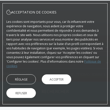
ACCEPTATION DE COOKIES
Les cookies sont importants pour vous, car ils influencent votre
expérience de navigation, nous aident à protéger votre
confidentialité et nous permettent de répondre à vos demandes à
DATE D'ARRIVÉE
DATE DE DÉPART
travers le site web. Nous utilisons nos propres cookies et ceux de
6
Août, 2026
7
Août, 2026
tiers pour analyser nos services et vous montrer des publicités en
rapport avec vos préférences sur la base d'un profil correspondant à
JEUDI
VENDREDI
vos habitudes de navigation (par exemple, les pages visitées). Si vous
consentez à leur installation, cliquez sur 'Accepter les cookies' ou
vous pouvez également configurer vos préférences en cliquant sur
CHAMBRES ET PERSONNES
'Configurer les cookies'. Plus d'informations dans notre
Politique de
cookies
CODE PROMOTIONNEL
RÉGLAGE
ACCEPTER
RECHERCHER
REFUSER
SUR LE SITE OFFICIEL
AVANTAGES DE LA RÉSERVATION