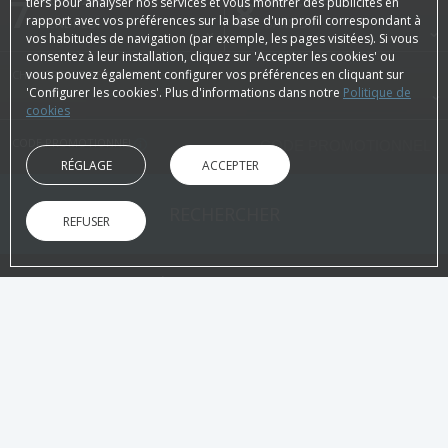
7
Août, 2026
8
Août, 2026
tiers pour analyser nos services et vous montrer des publicités en
rapport avec vos préférences sur la base d'un profil correspondant à
VENDREDI
SAMEDI
vos habitudes de navigation (par exemple, les pages visitées). Si vous
consentez à leur installation, cliquez sur 'Accepter les cookies' ou
vous pouvez également configurer vos préférences en cliquant sur
CHAMBRES ET PERSONNES
'Configurer les cookies'. Plus d'informations dans notre
Politique de
cookies
CODE PROMOTIONNEL
RÉGLAGE
ACCEPTER
RECHERCHER
REFUSER
SUR LE SITE OFFICIEL
AVANTAGES DE LA RÉSERVATION
Meilleur prix garanti !
Confirmat
Sans intermédiaires
Directement s