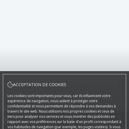
Accédez facilement
ACCEPTATION DE COOKIES
à la rivière Mijares
Les cookies sont importants pour vous, car ils influencent votre
expérience de navigation, nous aident à protéger votre
confidentialité et nous permettent de répondre à vos demandes à
DATE D'ARRIVÉE
DATE DE DÉPART
travers le site web. Nous utilisons nos propres cookies et ceux de
8
Août, 2026
9
Août, 2026
tiers pour analyser nos services et vous montrer des publicités en
rapport avec vos préférences sur la base d'un profil correspondant à
SAMEDI
DIMANCHE
vos habitudes de navigation (par exemple, les pages visitées). Si vous