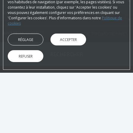
vos habitudes de navigation (par exemple, les pages visitées). Si vous
consentez à leur installation, cliquez sur 'Accepter les cookies' ou
vous pouvez également configurer vos préférences en cliquant sur
CHAMBRES ET PERSONNES
'Configurer les cookies'. Plus d'informations dans notre
Politique de
cookies
CODE PROMOTIONNEL
RÉGLAGE
ACCEPTER
RECHERCHER
REFUSER
SUR LE SITE OFFICIEL
AVANTAGES DE LA RÉSERVATION
Meilleur prix garanti !
Confirmat
Sans intermédiaires
Directement s
Accueil
/
Offres
/
Reduction Rosaleda Club