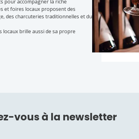
ts pour accompagner la riche
és et foires locaux proposent des
ge, des charcuteries traditionnelles et du
 locaux brille aussi de sa propre
 collines voisines ont une personnalité
s de la région. Ces vins sont le
 aux huiles d'olive qui se démarquent
et marchés locaux vous permettent
 producteurs, offrant ainsi la
u de Montanejos, plein d'authenticité et
z-vous à la newsletter