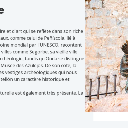
e
re et d'art qui se reflète dans son riche
ux, comme celui de Peñíscola, lié à
imoine mondial par l'UNESCO, racontent
 villes comme Segorbe, sa vieille ville
Archéologie, tandis qu'Onda se distingue
 Musée des Azulejos. De son côté, la
es vestiges archéologiques qui nous
astellón un caractère historique et
lturelle est également très présente. La
u médiéval de Montanejos, qui offre
chitecture de ses rues et de ses
 tandis que les environs de la
héologiques, comme les peintures
in de Castellón est une destination