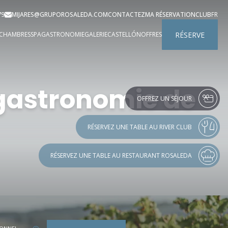
79
MIJARES@GRUPOROSALEDA.COM
CONTACTEZ
MA RÉSERVATION
CLUB
FR
RÉSERVE
CHAMBRES
SPA
GASTRONOMIE
GALERIE
CASTELLÓN
OFFRES
 gastronomie de
OFFREZ UN SÉJOUR
RÉSERVEZ UNE TABLE AU RIVER CLUB
RÉSERVEZ UNE TABLE AU RESTAURANT ROSALEDA