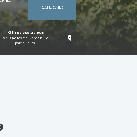
ONNEL
RECHERCHER
Offres exclusives
Réservation 100% sécurisée
Vous ne les trouverez nulle
Votre tranquillité d'esprit, notre
part ailleurs !
priorité
e