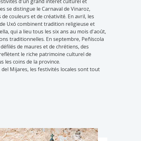
stivités d'un grand intérêt culturel et
es se distingue le Carnaval de Vinaroz,
 de couleurs et de créativité. En avril, les
 de Uxó combinent tradition religieuse et
a, qui a lieu tous les six ans au mois d'août,
ons traditionnelles. En septembre, Peñíscola
défilés de maures et de chrétiens, des
reflètent le riche patrimoine culturel de
s les coins de la province.
el Mijares, les festivités locales sont tout
o est célébrée avec des feux de joie et la
mai, le pèlerinage à l'ermitage de Santa Ana
s que les fêtes patronales en l'honneur de San
igieux et manifestations folkloriques. En août,
nd des activités pour tous les âges, et les
guent par leurs processions, courses de
s, ainsi que celles de Castellón, font de la
ter de sa culture et de son hospitalité.