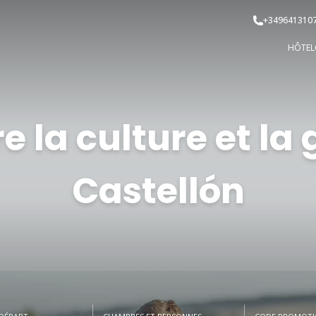
+349641310
HÔTEL
e la culture et la
Castellón