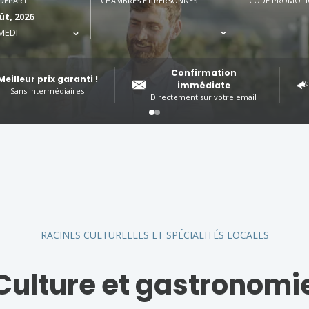
 DÉPART
CHAMBRES ET PERSONNES
CODE PROMOTI
ût, 2026
MEDI
Confirmation
Meilleur prix garanti !
immédiate
Sans intermédiaires
Directement sur votre email
RACINES CULTURELLES ET SPÉCIALITÉS LOCALES
Culture et gastronomi