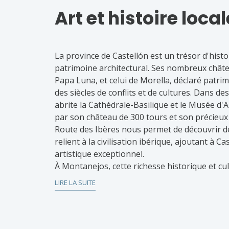
Art et histoire local
La province de Castellón est un trésor d'histoi
patrimoine architectural. Ses nombreux châtea
Papa Luna, et celui de Morella, déclaré patr
des siècles de conflits et de cultures. Dans des
abrite la Cathédrale-Basilique et le Musée d'
par son château de 300 tours et son précieux
Route des Ibères nous permet de découvrir d
relient à la civilisation ibérique, ajoutant à C
artistique exceptionnel.
À Montanejos, cette richesse historique et cu
commune possède des joyaux comme le châtea
LIRE LA SUITE
des vues spectaculaires sur les environs. L'ar
bâtiments conserve l'esprit des temps passés,
commune cachent de fascinants vestiges arc
rupestres des montagnes voisines. Ce petit co