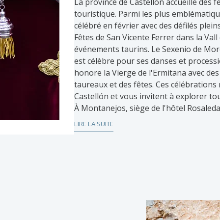
La province de Castellón accueille des fe
touristique. Parmi les plus emblématiqu
célébré en février avec des défilés pleins
Fêtes de San Vicente Ferrer dans la Vall
événements taurins. Le Sexenio de Morell
est célèbre pour ses danses et processi
honore la Vierge de l'Ermitana avec des 
taureaux et des fêtes. Ces célébrations 
Castellón et vous invitent à explorer tou
À Montanejos, siège de l'hôtel Rosaleda d
aussi fascinantes. En janvier, San Antoni
LIRE LA SUITE
tradition de « suspendre les pots ». En 
rassemble habitants et visiteurs, tandi
Jaime, le 25 juillet, combinent actes rel
la Semaine sportive et culturelle compre
grandes fêtes, en septembre, se distin
taureaux, corridas et fêtes. Ces tradition
région une destination idéale pour profi