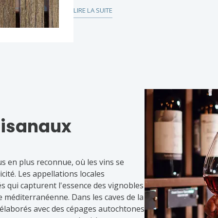
allient tradition et produits locaux. D
LIRE LA SUITE
Montanejos et le riz cuit avec croûte s
cuisine familiale. Les saucisses artisana
les douceurs comme les petits pains à l
spéciale à la fin de chaque repas. De pl
authentiques tels que le miel local et le
l'essence de ce coin de Castellón.
rtisanaux
us en plus reconnue, où les vins se
cité. Les appellations locales
s qui capturent l'essence des vignobles
e méditerranéenne. Dans les caves de la
ns élaborés avec des cépages autochtones