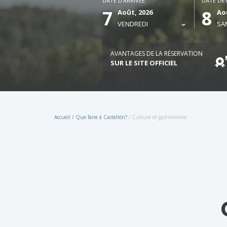
DATE D'ARRIVÉE
DATE DE
7
8
Août, 2026
Ao
VENDREDI
SA
AVANTAGES DE LA RÉSERVATION
SUR LE SITE OFFICIEL
Accueil
/
Que faire à Castellón?
/
Culture et gastronomie