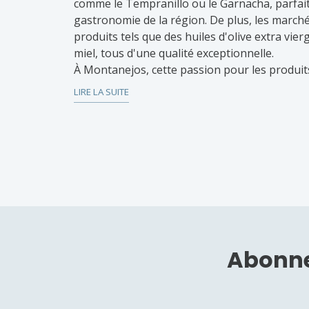
comme le Tempranillo ou le Garnacha, parfai
gastronomie de la région. De plus, les march
produits tels que des huiles d'olive extra vier
miel, tous d'une qualité exceptionnelle.
À Montanejos, cette passion pour les produits
lumière. Les vins produits dans les vallées et
LIRE LA SUITE
unique et peuvent être dégustés dans les cave
complément idéal aux saucisses artisanales et
dans la ville. De plus, des petits commerces 
d'acheter ces produits directement auprès des
possibilité de rapporter chez vous un morcea
de tradition.
Abonne